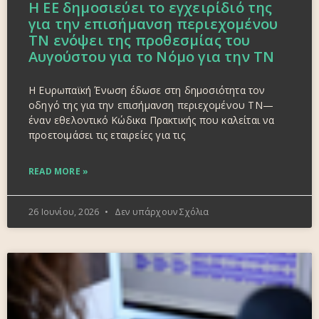
Η ΕΕ δημοσιεύει το εγχειρίδιό της
για την επισήμανση περιεχομένου
ΤΝ ενόψει της προθεσμίας του
Αυγούστου για το Νόμο για την ΤΝ
Η Ευρωπαϊκή Ένωση έδωσε στη δημοσιότητα τον
οδηγό της για την επισήμανση περιεχομένου ΤΝ—
έναν εθελοντικό Κώδικα Πρακτικής που καλείται να
προετοιμάσει τις εταιρείες για τις
READ MORE »
26 Ιουνίου, 2026
Δεν υπάρχουν Σχόλια