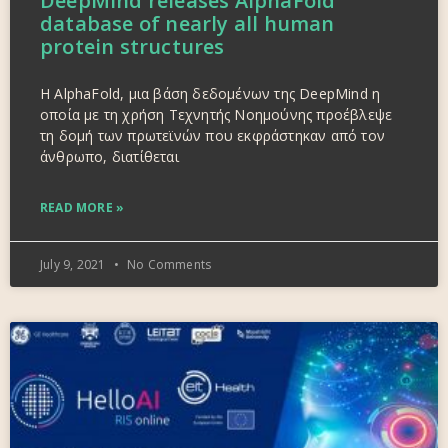
DeepMind releases AlphaFold
database of nearly all human
protein structures
Η AlphaFold, μια βάση δεδομένων της DeepMind η
οποία με τη χρήση Τεχνητής Νοημούνης προέβλεψε
τη δομή των πρωτεϊνών που εκφράστηκαν από τον
άνθρωπο, διατίθεται
READ MORE »
July 9, 2021
No Comments