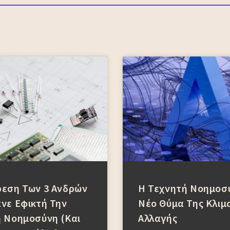
ρεση Των 3 Ανδρών
Η Τεχνητή Νοημοσύ
νε Εφικτή Την
Νέο Θύμα Της Κλιμ
 Νοημοσύνη (και
Αλλαγής