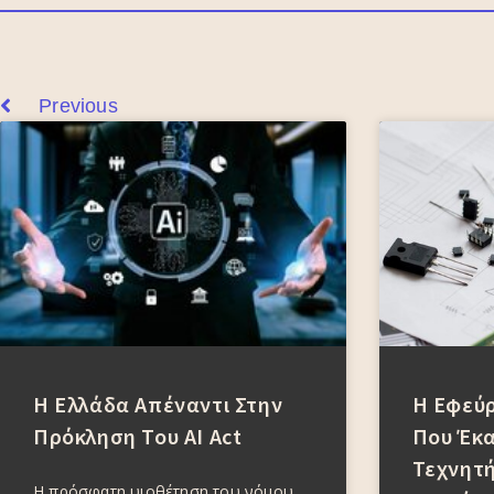
Previous
Η Ελλάδα Απέναντι Στην
Η Εφεύ
Πρόκληση Του AI Act
Που Έκα
Τεχνητή
Η πρόσφατη υιοθέτηση του νόμου