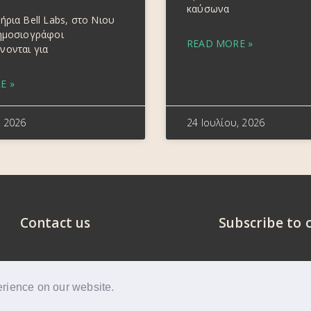
καύσωνα
ήρια Bell Labs, στο Νιου
δημοσιογράφοι
READ MORE »
νονται για
E »
, 2026
24 Ιουλίου, 2026
Contact us
Subscribe to 
erience on our website.
Privacy Policy
GDP
ed.