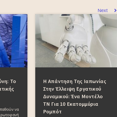
Next
νη: Το
Η Απάντηση Της Ιαπωνίας
ατικής
Στην Έλλειψη Εργατικού
Δυναμικού: Ένα Μοντέλο
ΤΝ Για 10 Εκατομμύρια
σπαθούν να
Ρομπότ
πρωτοφανή