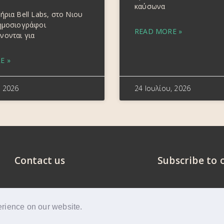
καύσωνα
ήρια Bell Labs, στο Νιου
δημοσιογράφοι
READ MORE »
νονται για
E »
, 2026
24 Ιουλίου, 2026
Contact us
Subscribe to 
erience on our website.
Privacy Policy
GDP
ed.