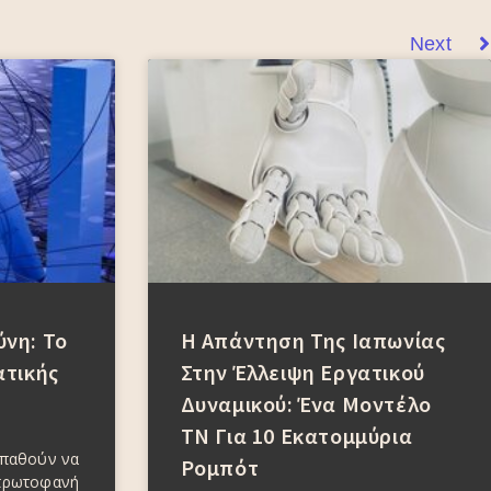
Next
νη: Το
Η Απάντηση Της Ιαπωνίας
ατικής
Στην Έλλειψη Εργατικού
Δυναμικού: Ένα Μοντέλο
ΤΝ Για 10 Εκατομμύρια
σπαθούν να
Ρομπότ
πρωτοφανή