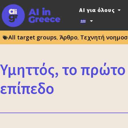
AI για όλους
All target groups
Άρθρο
Τεχνητή νοημοσ
,
,
Υμηττός, το πρώτο
επίπεδο