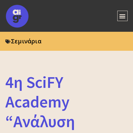
Σεμινάρια
4η SciFY
Academy
“Ανάλυση